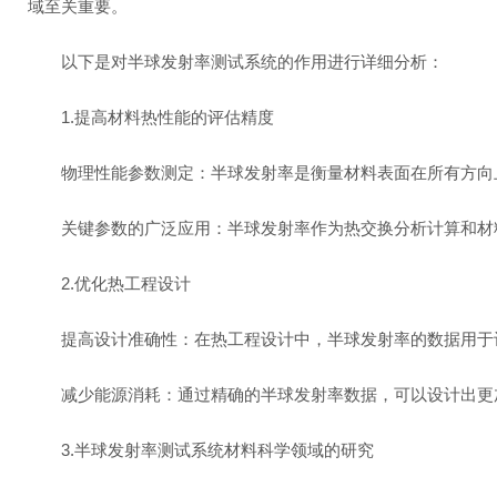
域至关重要。
以下是对半球发射率测试系统的作用进行详细分析：
1.提高材料热性能的评估精度
物理性能参数测定：半球发射率是衡量材料表面在所有方向上
关键参数的广泛应用：半球发射率作为热交换分析计算和材料
2.优化热工程设计
提高设计准确性：在热工程设计中，半球发射率的数据用于计
减少能源消耗：通过精确的半球发射率数据，可以设计出更加
3.半球发射率测试系统材料科学领域的研究