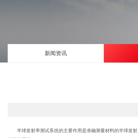
新闻资讯
半球发射率测试系统的主要作用是准确测量材料的半球发射率