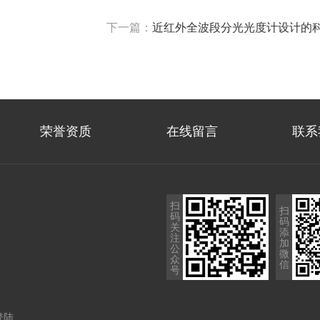
下一篇：
近红外全波段分光光度计设计的
荣誉资质
在线留言
联系
扫
扫
码
码
关
添
注
加
公
微
众
信
号
登陆