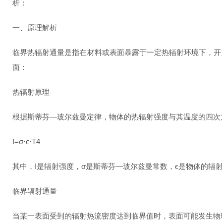
析：
一、原理解析
临界热辐射通量是指在材料或表面暴露于一定热辐射环境下，开
面：
热辐射原理
根据斯蒂芬—玻尔兹曼定律，物体的热辐射强度与其温度的四
I=σ⋅ϵ⋅T4
其中，I是辐射强度，σ是斯蒂芬—玻尔兹曼常数，ϵ是物体的辐
临界辐射通量
当某一表面受到的辐射热流密度达到临界值时，表面可能发生