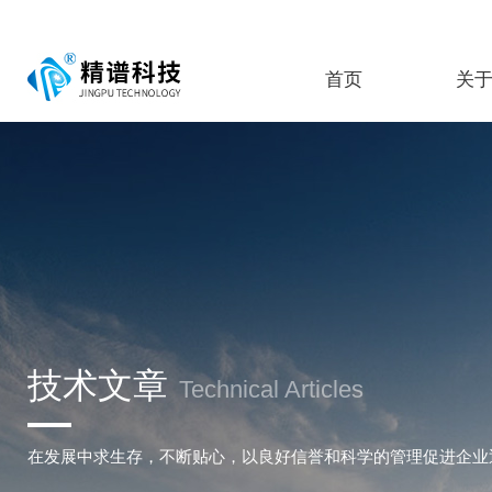
首页
关
技术文章
Technical Articles
在发展中求生存，不断贴心，以良好信誉和科学的管理促进企业