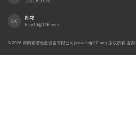
18239993883
邮箱
hnjp10@126.com
© 2026 河南精谱检测设备有限公司(www.hnjp10.net) 版权所有 备