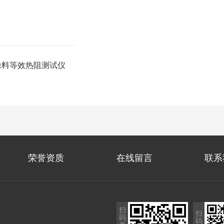
热涂料等效热阻测试仪
荣誉资质
在线留言
联系
扫
扫
码
码